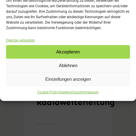
Um Ihnen die bestmögliche Nutzererfahrung zu bieten, verwenden wir
Technologien wie Cookies, um Geräteinformationen zu speichern und/oder
darauf zuzugreifen. Ihre Zustimmung zu diesen Technologien ermöglicht es
uns, Daten wie Ihr Surfverhalten oder eindeutige Kennungen auf dieser
Website zu verarbeiten. Die Verweigerung oder der Widerruf Ihrer
Zustimmung kann bestimmte Funktionen beeinträchtigen.
Dienste verwalten
Akzeptieren
Keine GEMA-
Ablehnen
Lizenz für TV-
Einstellungen anzeigen
und
Cookie Policy
Datenschutz
Impressum
Radioweiterleitung