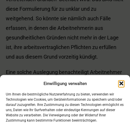
diese Formulierung für zu unklar und zu
weitgehend. So könnte sie nämlich auch Fälle
erfassen, in denen die Arbeitnehmerin aus
gesundheitlichen Gründen nicht mehr in der Lage
ist, ihre arbeitsvertraglichen Pflichten zu erfüllen
und aus diesem Grund vorzeitig kündigt.
Eine solche Auslegung benachteiligt Arbeitnehmer
unangemessen. Denn sie müssten selbst dann
Einwilligung verwalten
zahlen, wenn sie die Beendigung des
Um Ihnen die bestmögliche Nutzererfahrung zu bieten, verwenden wir
Technologien wie Cookies, um Geräteinformationen zu speichern und/oder
Arbeitsverhältnisses nicht steuern können. Das
darauf zuzugreifen. Ihre Zustimmung zu diesen Technologien ermöglicht es
widerspricht auch der durch das Grundgesetz
uns, Daten wie Ihr Surfverhalten oder eindeutige Kennungen auf dieser
Website zu verarbeiten. Die Verweigerung oder der Widerruf Ihrer
geschützten Berufsfreiheit. Rückzahlungspflichten
Zustimmung kann bestimmte Funktionen beeinträchtigen.
sind nur zulässig, wenn der Arbeitnehmer durch