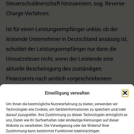
Steuerschuldnerschaft hinzuweisen, sog. Reverse-
Charge-Verfahren.
Ist für einen Leistungsempfänger unklar, ob der
leistende Unternehmer in Deutschland ansässig ist,
schuldet der Leistungsempfänger nur dann die
Umsatzsteuer nicht, wenn der Leistende eine
aktuelle Bescheinigung des zuständigen
Finanzamts nach amtlich vorgeschriebenem
Muster vorlegt, aus der sich die Ansässigkeit im
Einwilligung verwalten
Inland ergibt.
Um Ihnen die bestmögliche Nutzererfahrung zu bieten, verwenden wir
Technologien wie Cookies, um Geräteinformationen zu speichern und/oder
Das neue Muster der Finanzverwaltung enthält
darauf zuzugreifen. Ihre Zustimmung zu diesen Technologien ermöglicht es
uns, Daten wie Ihr Surfverhalten oder eindeutige Kennungen auf dieser
einige redaktionelle Änderungen, den Wegfall des
Website zu verarbeiten. Die Verweigerung oder der Widerruf Ihrer
Zustimmung kann bestimmte Funktionen beeinträchtigen.
Feldes für das Dienstsiegel und den Hinweis, dass