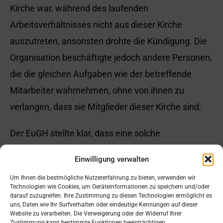
Kirche war, während des laufenden
Arbeitsverhältnisses nicht aus dieser Kirche
auszutreten, ansonsten drohte die Kündigung. Die
Organisation beschäftigte jedoch andere Personen,
die die gleichen Aufgaben wie der betreffende
Mitarbeiter wahrnehmen, ohne von ihnen zu
verlangen, dass sie Mitglieder dieser Kirche sind.
Der EuGH stellte klar, dass eine solche
Verpflichtung mit dem Unionsrecht unvereinbar ist,
Einwilligung verwalten
wenn sie nicht gerechtfertigt werden kann.
Um Ihnen die bestmögliche Nutzererfahrung zu bieten, verwenden wir
Maßgeblich ist, ob die religiöse Zugehörigkeit für
Technologien wie Cookies, um Geräteinformationen zu speichern und/oder
darauf zuzugreifen. Ihre Zustimmung zu diesen Technologien ermöglicht es
die konkrete Tätigkeit eine wesentliche,
uns, Daten wie Ihr Surfverhalten oder eindeutige Kennungen auf dieser
Website zu verarbeiten. Die Verweigerung oder der Widerruf Ihrer
rechtmäßige und gerechtfertigte berufliche
Zustimmung kann bestimmte Funktionen beeinträchtigen.